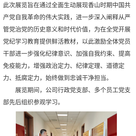
此次展览旨在通过全面生动展现香山时期中国共
产党自我革命的伟大实践，进一步深入阐释从严
管党治党的历史意义和时代价值，为在全党开展
党纪学习教育提供鲜活教材，以此激励全体党员
干部进一步强化纪律意识、加强自我约束、提高
免疫能力，增强政治定力、纪律定理、道德定
力、抵腐定力，始终做到忠诚干净担当。
展览期间，公司行政党支部、多个员工党支
部先后组织参观学习。