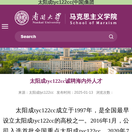
太阳成tyc122cc(中国)集团
太阳成tyc122cc诚聘海内外人才
来源：太阳成tyc122cc
发布时间：2025-01-13
浏览次数：
太阳成tyc122cc成立于
1997
年，是全国最早
设立太阳成tyc122cc的高校之一。
2016
年
1
月，公
司入选首批全国重点太阳成tyc122cc。
2020
年
7