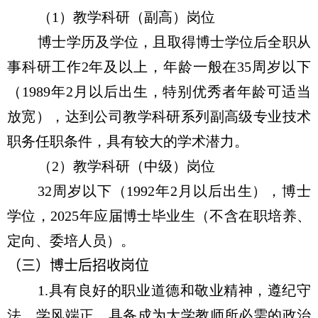
（
1
）教学科研（副高）岗位
博士学历及学位，且取得博士学位后全职从
事科研工作
2
年及以上，年龄一般在
35
周岁以下
（
1989
年
2
月以后出生，特别优秀者年龄可适当
放宽），达到公司教学科研系列副高级专业技术
职务任职条件，具有较大的学术潜力。
（
2
）教学科研（中级）岗位
32
周岁以下（
1992
年
2
月以后出生），博士
学位，
2025
年应届博士毕业生（不含在职培养、
定向、委培人员）。
（三）博士后招收岗位
1.
具有良好的职业道德和敬业精神，遵纪守
法、学风端正，具备成为大学教师所必需的政治