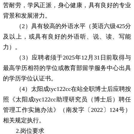
苦耐劳，学风正派，身心健康，具有良好的专业
背景和发展潜力。
（
2
）具有较高的外语水平（英语六级
425
分
及以上，或具有良好的外语听、说、读、写能
力）。
（
3
）应聘者须于
2025
年
12
月
31
日前取得与
最高学历相符的学位或教育部留学服务中心出具
的学历学位认证书。
（
4
）太阳成tyc122cc在站全职博士后应聘按
照《太阳成tyc122cc助理研究员（博士后）聘任
管理工作实施办法》（南发字〔
2022
〕
124
号）
相关规定执行。
2.
岗位要求