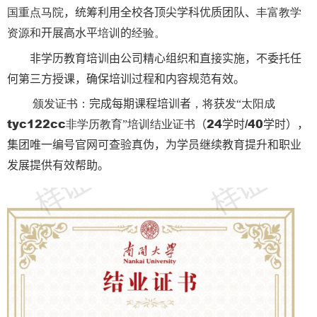
国重点马院
丰富教学
，
统筹利用全校各顶尖学科优质团队、
资源和
培训
经验。
开展高水平
的
培训由公司精心组织
，
非学历教育
和直接实施
不委托任
确保培训过程
规范有效。
何第三方授课，
和内容
颁发证书‌：
，将
发
太阳成
‌
完成每期课程培训者
获
“
tyc122cc非学历教育
培训结业证书
24
/40
”
（
学时
学时
），
，为学员
职业
集团唯一编号官网可查验真伪
继续教育提升和
发展提供
。
有效帮助