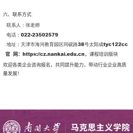
、联系方式‌
六
联系人‌：张老师
‌
电
话‌：
022-23502579
‌
地
址‌：天津市海河教育园区同砚路
38
号太阳成tyc122cc
‌
官 网
‌：
https://
cz.nankai.edu.cn
，课程培训版块
欢迎
，共同提升
，
各类企业咨询报名
能力
带动行业企业高质
！
量发展