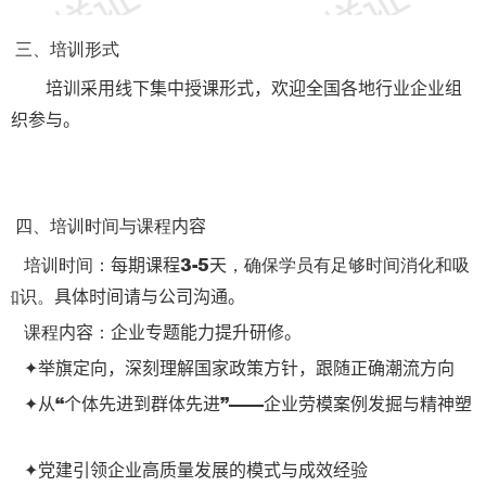
三、培训形式‌
‌
培训采用
授课形式，
全国各地
线下集中
欢迎
行业企业组
参与。
织
四、培训时间与课程
‌
内容
培训时间‌：
3-5
，确保学员有足够时间消化和吸
‌
每期课程
天
收知识。
具体时间请与公司沟通。
课程
‌：
。
‌
内容
企业专题能力提升研修
举旗定向，深刻理解国家政策方针，跟随正确潮流方向
✦
从“个体先进到群体先进”——企业劳模案例发掘与精神塑
✦
造
党建引领企业高质量发展的模式与成效经验
✦