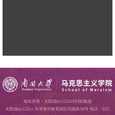
版权所有：太阳成tyc122cc(中国)集团
太阳成tyc122cc 天津海河教育园区同砚路38号 电话：022-