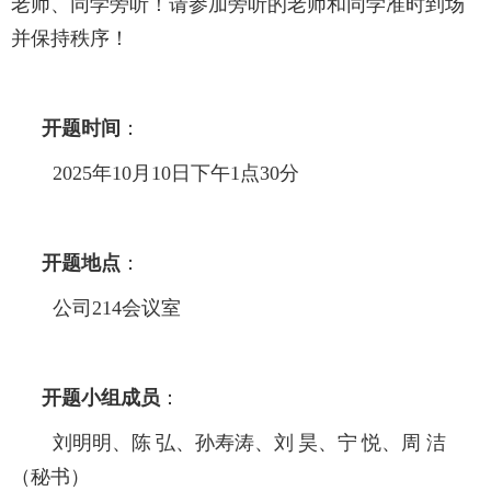
老师、同学旁听！请参加旁听的老师和同学准时到场
并保持秩序！
开题时间
：
2025
年
10
月
10
日下午
1
点
30
分
开题地点
：
公司
214
会议室
开题小组成员
：
刘明明、
陈
弘、孙寿涛、刘
昊、宁
悦、周 洁
（秘书）