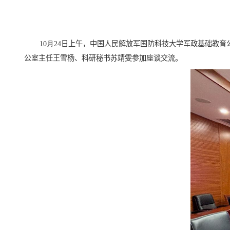
10
月
24
日
上午
，
中国人民解放军
国防科技大学
公室主任王雪杨、科研秘书苏靖雯参加座谈交流