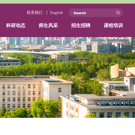
中国)集团
联系我们
关于我们
团队力量
科研动态
师生