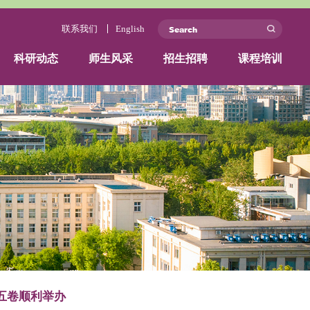
中国)集团
联系我们
关于我们
团队力量
科研动态
师生